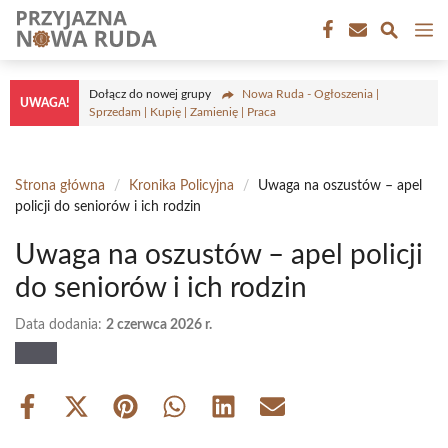
Przejdź
M
do
treści
Dołącz do nowej grupy
Nowa Ruda - Ogłoszenia |
UWAGA!
Sprzedam | Kupię | Zamienię | Praca
Strona główna
/
Kronika Policyjna
/
Uwaga na oszustów – apel
policji do seniorów i ich rodzin
Uwaga na oszustów – apel policji
do seniorów i ich rodzin
Data dodania:
2 czerwca 2026 r.
Share
Share
Share
Share
Share
Share
on
on
on
on
on
on
Facebook
X
Pinterest
WhatsApp
LinkedIn
Email