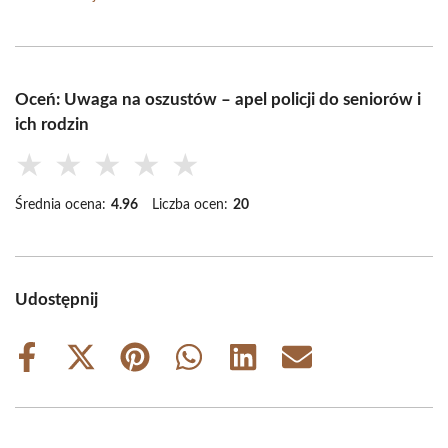
Oceń: Uwaga na oszustów – apel policji do seniorów i
ich rodzin
★
★
★
★
★
Średnia ocena:
4.96
Liczba ocen:
20
Udostępnij
Share
Share
Share
Share
Share
Share
on
on
on
on
on
on
Facebook
X
Pinterest
WhatsApp
LinkedIn
Email
(Twitter)