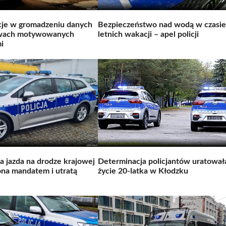
je w gromadzeniu danych
Bezpieczeństwo nad wodą w czasie
twach motywowanych
letnich wakacji – apel policji
i
a jazda na drodze krajowej
Determinacja policjantów uratował
ona mandatem i utratą
życie 20-latka w Kłodzku