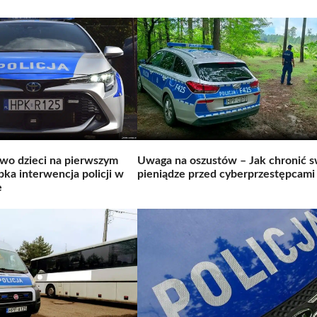
wo dzieci na pierwszym
Uwaga na oszustów – Jak chronić 
bka interwencja policji w
pieniądze przed cyberprzestępcami
e