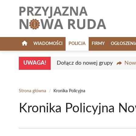
Przejdź
do
treści
WIADOMOŚCI
POLICJA
FIRMY
OGŁOSZENI
UWAGA!
Dołącz do nowej grupy
Nowa
Strona główna
/
Kronika Policyjna
Kronika Policyjna No