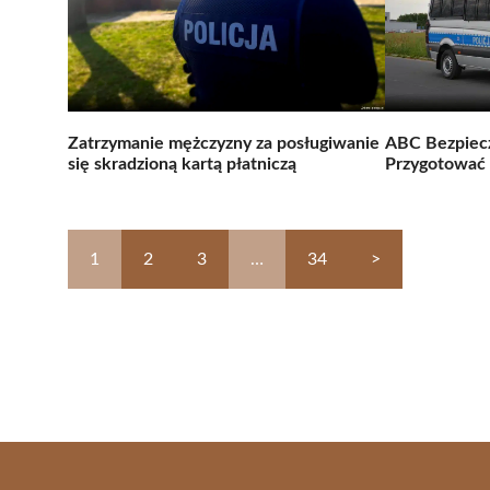
Zatrzymanie mężczyzny za posługiwanie
ABC Bezpiecz
się skradzioną kartą płatniczą
Przygotować 
1
2
3
…
34
>