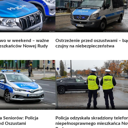
two w weekend – ważne
Ostrzeżenie przed oszustwami – bą
ieszkańców Nowej Rudy
czujny na niebezpieczeństwa
a Seniorów: Policja
Policja odzyskała skradziony telefo
ed Oszustami
niepełnosprawnego mieszkańca No