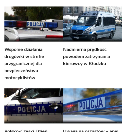
Wspólne działania
Nadmierna prędkość
drogówki w strefie
powodem zatrzymania
przygranicznej dla
kierowcy w Kłodzku
bezpieczeństwa
motocyklistów
Polsko-Czeski Dzień
Uwaga na oszustów – apel