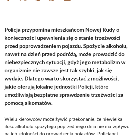
on
on
on
on
on
on
Facebook
X
Pinterest
WhatsApp
LinkedIn
Email
(Twitter)
Policja przypomina mieszkańcom Nowej Rudy o
konieczności upewnienia się o stanie trzeźwości
przed poprowadzeniem pojazdu. Spożycie alkoholu,
nawet na dzień przed podróżą, może prowadzić do
niebezpiecznych sytuacji, gdyż jego metabolizm w
organizmie nie zawsze jest tak szybki, jak się
wydaje. Dlatego warto skorzystać z możliwości,
jakie oferują lokalne jednostki Policji, które
umożliwiają bezpłatne sprawdzenie trzeźwości za
pomocą alkomatów.
Wielu kierowców może żywić przekonanie, że niewielka
ilość alkoholu spożytego poprzedniego dnia nie ma wpływu
na ich zdolności do prowadzenia pojazdów. Policjanci