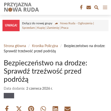
Przejdź
M
do
treści
Dołącz do nowej grupy
Nowa Ruda - Ogłoszenia |
UWAGA!
Sprzedam | Kupię | Zamienię | Praca
Strona główna
/
Kronika Policyjna
/
Bezpieczeństwo na drodze:
Sprawdź trzeźwość przed podróżą
Bezpieczeństwo na drodze:
Sprawdź trzeźwość przed
podróżą
Data dodania:
2 czerwca 2026 r.
Share
Share
Share
Share
Share
Share