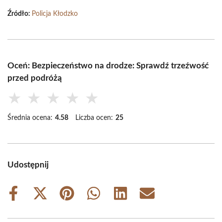
Źródło:
Policja Kłodzko
Oceń: Bezpieczeństwo na drodze: Sprawdź trzeźwość
przed podróżą
★
★
★
★
★
Średnia ocena:
4.58
Liczba ocen:
25
Udostępnij
Share
Share
Share
Share
Share
Share
on
on
on
on
on
on
Facebook
X
Pinterest
WhatsApp
LinkedIn
Email
(Twitter)