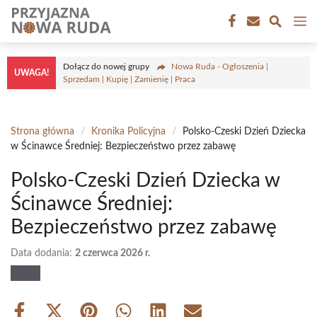
Przejdź
M
do
treści
Dołącz do nowej grupy
Nowa Ruda - Ogłoszenia |
UWAGA!
Sprzedam | Kupię | Zamienię | Praca
Strona główna
/
Kronika Policyjna
/
Polsko-Czeski Dzień Dziecka
w Ścinawce Średniej: Bezpieczeństwo przez zabawę
Polsko-Czeski Dzień Dziecka w
Ścinawce Średniej:
Bezpieczeństwo przez zabawę
Data dodania:
2 czerwca 2026 r.
Share
Share
Share
Share
Share
Share