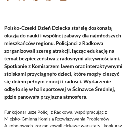
on
on
on
on
on
on
Facebook
X
Pinterest
WhatsApp
LinkedIn
Email
(Twitter)
Polsko-Czeski Dzień Dziecka stał się doskonałą
okazją do nauki i wspólnej zabawy dla najmłodszych
mieszkańców regionu. Policjanci z Radkowa
zorganizowali szereg atrakcji, łącząc edukację na
temat bezpieczeństwa z radosnymi aktywnościami.
Spotkanie z Komisarzem Lwem oraz interaktywnymi
stoiskami przyciągnęło dzieci, które mogły cieszyć
się dniem pełnym emocji i radości. Wydarzenie
odbyło się w hali sportowej w Ścinawce Średniej,
gdzie panowała przyjazna atmosfera.
Funkcjonariusze Policji z Radkowa, współpracując z
Miejsko-Gminną Komisją Rozwiązywania Problemów
Alkoholowych, zorganizowali ciekawe warsztaty i konkursy,