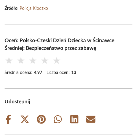
Źródło:
Policja Kłodzko
Oceń: Polsko-Czeski Dzień Dziecka w Ścinawce
Średniej: Bezpieczeństwo przez zabawę
★
★
★
★
★
Średnia ocena:
4.97
Liczba ocen:
13
Udostępnij
Share
Share
Share
Share
Share
Share
on
on
on
on
on
on
Facebook
X
Pinterest
WhatsApp
LinkedIn
Email
(Twitter)