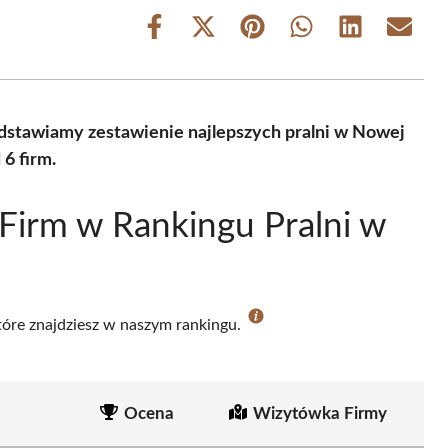
Share
Share
Share
Share
Share
Share
on
on
on
on
on
on
Facebook
X
Pinterest
WhatsApp
LinkedIn
Email
(Twitter)
edstawiamy zestawienie najlepszych pralni w Nowej
6 firm.
Firm w Rankingu Pralni w
które znajdziesz w naszym rankingu.
Ocena
Wizytówka Firmy