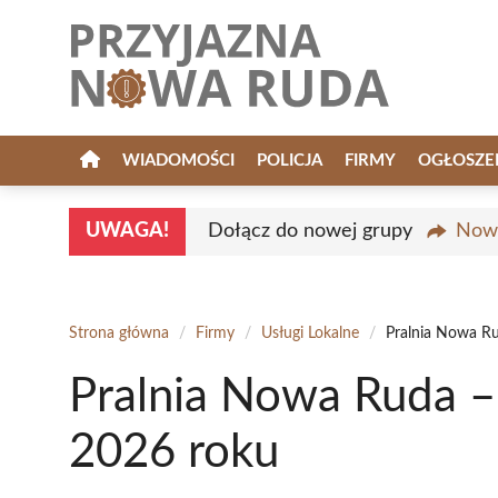
Przejdź
do
treści
WIADOMOŚCI
POLICJA
FIRMY
OGŁOSZE
UWAGA!
Dołącz do nowej grupy
Nowa
Strona główna
/
Firmy
/
Usługi Lokalne
/
Pralnia Nowa Ru
Pralnia Nowa Ruda –
2026 roku