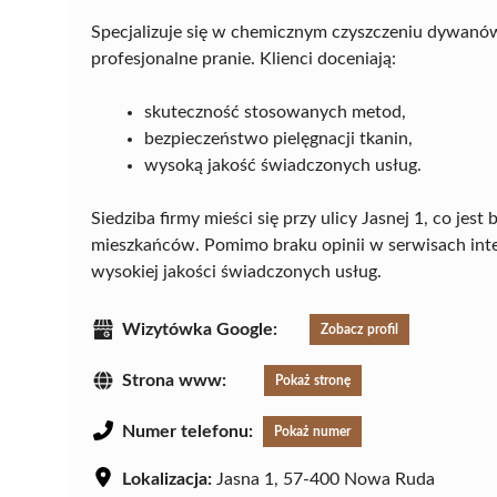
Specjalizuje się w chemicznym czyszczeniu dywanó
profesjonalne pranie. Klienci doceniają:
skuteczność stosowanych metod,
bezpieczeństwo pielęgnacji tkanin,
wysoką jakość świadczonych usług.
Siedziba firmy mieści się przy ulicy Jasnej 1, co je
mieszkańców. Pomimo braku opinii w serwisach int
wysokiej jakości świadczonych usług.
Wizytówka Google:
Zobacz profil
Strona www:
Pokaż stronę
Numer telefonu:
Pokaż numer
Lokalizacja:
Jasna 1, 57-400 Nowa Ruda