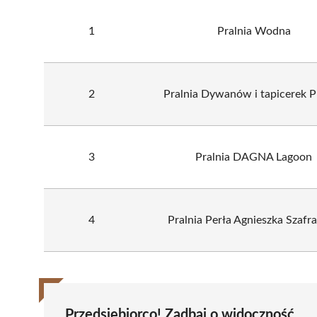
1
Pralnia Wodna
2
Pralnia Dywanów i tapicerek 
3
Pralnia DAGNA Lagoon
4
Pralnia Perła Agnieszka Szafr
Przedsiębiorco! Zadbaj o widoczność