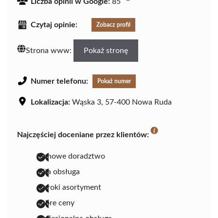
Liczba opinii w Google:
85
Czytaj opinie:
Zobacz profil
Strona www:
Pokaż stronę
Numer telefonu:
Pokaż numer
Lokalizacja:
Wąska 3, 57-400 Nowa Ruda
Najczęściej doceniane przez klientów:
fachowe doradztwo
miła obsługa
szeroki asortyment
dobre ceny