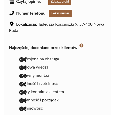
Czytaj opinie:
Zobacz profil
Numer telefonu:
Pokaż numer
Lokalizacja:
Tadeusza Kościuszki 9, 57-400 Nowa
Ruda
Najczęściej doceniane przez klientów:
profesjonalna obsługa
fachowa wiedza
sprawny montaż
solidność i rzetelność
dobry kontakt z klientem
staranność i porządek
terminowość