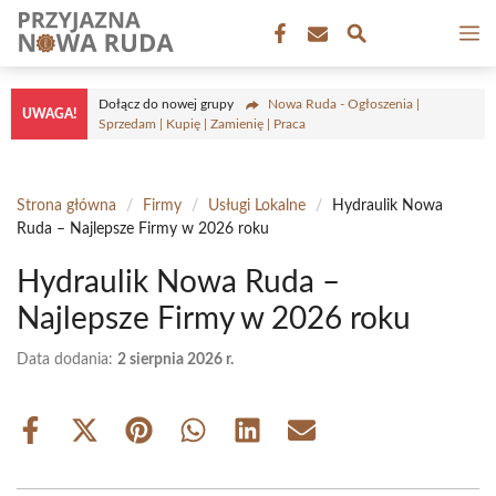
Przejdź
M
do
treści
Dołącz do nowej grupy
Nowa Ruda - Ogłoszenia |
UWAGA!
Sprzedam | Kupię | Zamienię | Praca
Strona główna
/
Firmy
/
Usługi Lokalne
/
Hydraulik Nowa
Ruda – Najlepsze Firmy w 2026 roku
Hydraulik Nowa Ruda –
Najlepsze Firmy w 2026 roku
Data dodania:
2 sierpnia 2026 r.
Share
Share
Share
Share
Share
Share
on
on
on
on
on
on
Facebook
X
Pinterest
WhatsApp
LinkedIn
Email
(Twitter)