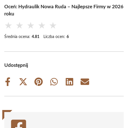
Oceń: Hydraulik Nowa Ruda – Najlepsze Firmy w 2026
roku
★
★
★
★
★
Średnia ocena:
4.81
Liczba ocen:
6
Udostępnij
Share
Share
Share
Share
Share
Share
on
on
on
on
on
on
Facebook
X
Pinterest
WhatsApp
LinkedIn
Email
(Twitter)