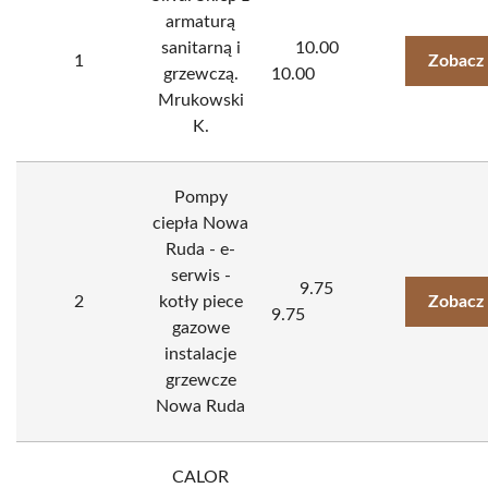
armaturą
sanitarną i
10.00
1
Zobacz
grzewczą.
10.00
Mrukowski
K.
Pompy
ciepła Nowa
Ruda - e-
serwis -
9.75
2
kotły piece
Zobacz
9.75
gazowe
instalacje
grzewcze
Nowa Ruda
CALOR