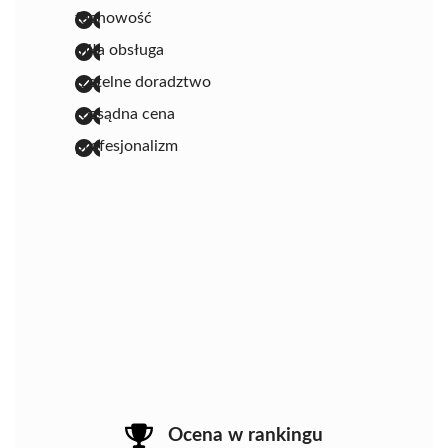
fachowość
miła obsługa
rzetelne doradztwo
rozsądna cena
profesjonalizm
Ocena w rankingu