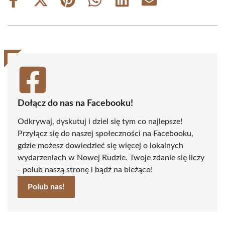
Share
Share
Share
Share
Share
Share
on
on
on
on
on
on
Facebook
X
Pinterest
WhatsApp
LinkedIn
Email
(Twitter)
Dołącz do nas na Facebooku!
Odkrywaj, dyskutuj i dziel się tym co najlepsze!
Przyłącz się do naszej społeczności na Facebooku,
gdzie możesz dowiedzieć się więcej o lokalnych
wydarzeniach w Nowej Rudzie. Twoje zdanie się liczy
- polub naszą stronę i bądź na bieżąco!
Polub nas!