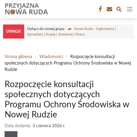
Przejdź
M
do
treści
Dołącz do nowej grupy
Nowa Ruda - Ogłoszenia |
UWAGA!
Sprzedam | Kupię | Zamienię | Praca
Strona główna
/
Wiadomości
/
Rozpoczęcie konsultacji
społecznych dotyczących Programu Ochrony Środowiska w Nowej
Rudzie
Rozpoczęcie konsultacji
społecznych dotyczących
Programu Ochrony Środowiska w
Nowej Rudzie
Data dodania:
3 czerwca 2026 r.