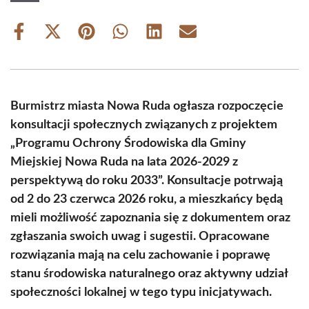
Share
Share
Share
Share
Share
Share
on
on
on
on
on
on
Facebook
X
Pinterest
WhatsApp
LinkedIn
Email
(Twitter)
Burmistrz miasta Nowa Ruda ogłasza rozpoczęcie
konsultacji społecznych związanych z projektem
„Programu Ochrony Środowiska dla Gminy
Miejskiej Nowa Ruda na lata 2026-2029 z
perspektywą do roku 2033”. Konsultacje potrwają
od 2 do 23 czerwca 2026 roku, a mieszkańcy będą
mieli możliwość zapoznania się z dokumentem oraz
zgłaszania swoich uwag i sugestii. Opracowane
rozwiązania mają na celu zachowanie i poprawę
stanu środowiska naturalnego oraz aktywny udział
społeczności lokalnej w tego typu inicjatywach.