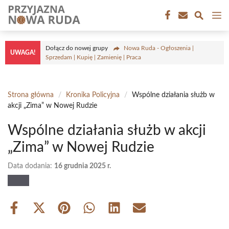
Przejdź
M
do
treści
Dołącz do nowej grupy
Nowa Ruda - Ogłoszenia |
UWAGA!
Sprzedam | Kupię | Zamienię | Praca
Strona główna
/
Kronika Policyjna
/
Wspólne działania służb w
akcji „Zima” w Nowej Rudzie
Wspólne działania służb w akcji
„Zima” w Nowej Rudzie
Data dodania:
16 grudnia 2025 r.
Share
Share
Share
Share
Share
Share
on
on
on
on
on
on
Facebook
X
Pinterest
WhatsApp
LinkedIn
Email