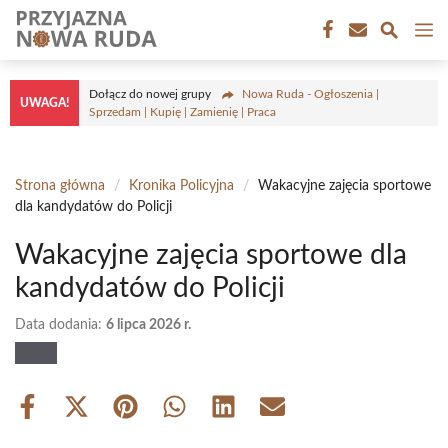
Przejdź
M
do
treści
Dołącz do nowej grupy
Nowa Ruda - Ogłoszenia |
UWAGA!
Sprzedam | Kupię | Zamienię | Praca
Strona główna
/
Kronika Policyjna
/
Wakacyjne zajęcia sportowe
dla kandydatów do Policji
Wakacyjne zajęcia sportowe dla
kandydatów do Policji
Data dodania:
6 lipca 2026 r.
Share
Share
Share
Share
Share
Share
on
on
on
on
on
on
Facebook
X
Pinterest
WhatsApp
LinkedIn
Email