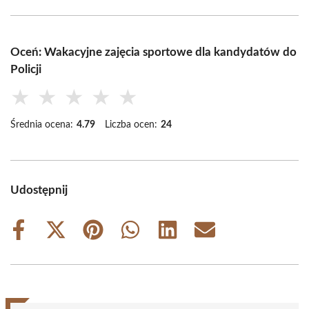
Oceń: Wakacyjne zajęcia sportowe dla kandydatów do
Policji
★
★
★
★
★
Średnia ocena:
4.79
Liczba ocen:
24
Udostępnij
Share
Share
Share
Share
Share
Share
on
on
on
on
on
on
Facebook
X
Pinterest
WhatsApp
LinkedIn
Email
(Twitter)