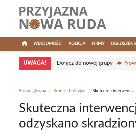
Przejdź
do
treści
WIADOMOŚCI
POLICJA
FIRMY
OGŁOSZENI
UWAGA!
Dołącz do nowej grupy
Nowa
Strona główna
/
Kronika Policyjna
/
Skuteczna interwencja 
Skuteczna interwencj
odzyskano skradzion