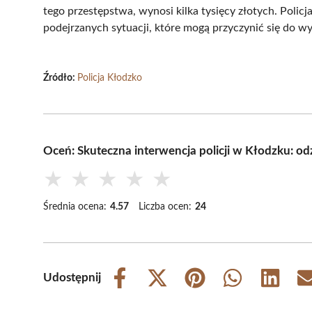
tego przestępstwa, wynosi kilka tysięcy złotych. Polic
podejrzanych sytuacji, które mogą przyczynić się do w
Źródło:
Policja Kłodzko
Oceń: Skuteczna interwencja policji w Kłodzku: o
★
★
★
★
★
Średnia ocena:
4.57
Liczba ocen:
24
Udostępnij
Share
Share
Share
Share
Share
on
on
on
on
on
Facebook
X
Pinterest
WhatsApp
LinkedIn