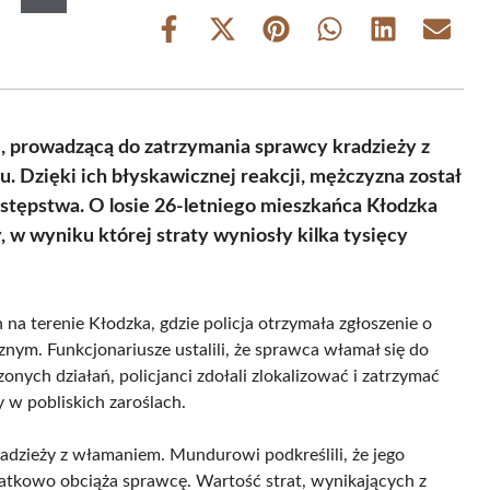
Share
Share
Share
Share
Share
Share
on
on
on
on
on
on
Facebook
X
Pinterest
WhatsApp
LinkedIn
Email
(Twitter)
ję, prowadzącą do zatrzymania sprawcy kradzieży z
 Dzięki ich błyskawicznej reakcji, mężczyzna został
stępstwa. O losie 26-letniego mieszkańca Kłodzka
, w wyniku której straty wyniosły kilka tysięcy
a terenie Kłodzka, gdzie policja otrzymała zgłoszenie o
ym. Funkcjonariusze ustalili, że sprawca włamał się do
ych działań, policjanci zdołali zlokalizować i zatrzymać
 w pobliskich zaroślach.
adzieży z włamaniem. Mundurowi podkreślili, że jego
atkowo obciąża sprawcę. Wartość strat, wynikających z