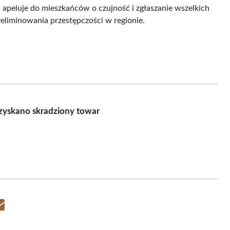
ja apeluje do mieszkańców o czujność i zgłaszanie wszelkich
yeliminowania przestępczości w regionie.
dzyskano skradziony towar
Share
on
Email