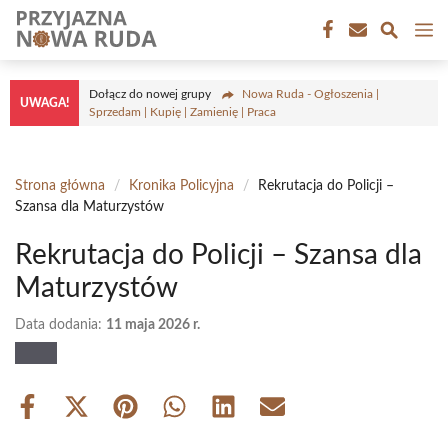
Przejdź
M
do
treści
Dołącz do nowej grupy
Nowa Ruda - Ogłoszenia |
UWAGA!
Sprzedam | Kupię | Zamienię | Praca
Strona główna
/
Kronika Policyjna
/
Rekrutacja do Policji –
Szansa dla Maturzystów
Rekrutacja do Policji – Szansa dla
Maturzystów
Data dodania:
11 maja 2026 r.
Share
Share
Share
Share
Share
Share
on
on
on
on
on
on
Facebook
X
Pinterest
WhatsApp
LinkedIn
Email