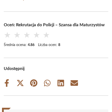
Oceń: Rekrutacja do Policji – Szansa dla Maturzystów
★
★
★
★
★
Średnia ocena:
4.86
Liczba ocen:
8
Udostępnij
Share
Share
Share
Share
Share
Share
on
on
on
on
on
on
Facebook
X
Pinterest
WhatsApp
LinkedIn
Email
(Twitter)