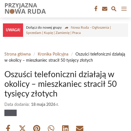
Przejdź
M
do
treści
Dołącz do nowej grupy
Nowa Ruda - Ogłoszenia |
UWAGA!
Sprzedam | Kupię | Zamienię | Praca
Strona główna
/
Kronika Policyjna
/
Oszuści telefoniczni działają
w okolicy – mieszkaniec stracił 50 tysięcy złotych
Oszuści telefoniczni działają w
okolicy – mieszkaniec stracił 50
tysięcy złotych
Data dodania:
18 maja 2026 r.
Share
Share
Share
Share
Share
Share