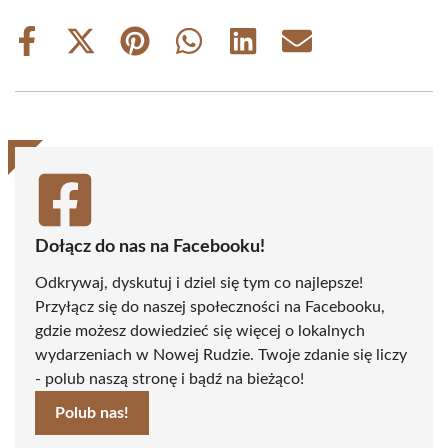
Share
Share
Share
Share
Share
Share
on
on
on
on
on
on
Facebook
X
Pinterest
WhatsApp
LinkedIn
Email
(Twitter)
Dołącz do nas na Facebooku!
Odkrywaj, dyskutuj i dziel się tym co najlepsze!
Przyłącz się do naszej społeczności na Facebooku,
gdzie możesz dowiedzieć się więcej o lokalnych
wydarzeniach w Nowej Rudzie. Twoje zdanie się liczy
- polub naszą stronę i bądź na bieżąco!
Polub nas!