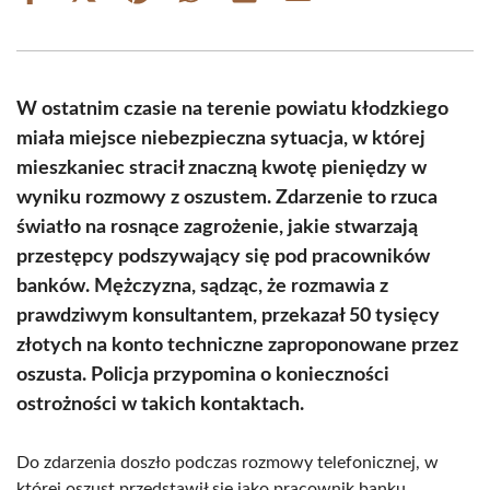
on
on
on
on
on
on
Facebook
X
Pinterest
WhatsApp
LinkedIn
Email
(Twitter)
W ostatnim czasie na terenie powiatu kłodzkiego
miała miejsce niebezpieczna sytuacja, w której
mieszkaniec stracił znaczną kwotę pieniędzy w
wyniku rozmowy z oszustem. Zdarzenie to rzuca
światło na rosnące zagrożenie, jakie stwarzają
przestępcy podszywający się pod pracowników
banków. Mężczyzna, sądząc, że rozmawia z
prawdziwym konsultantem, przekazał 50 tysięcy
złotych na konto techniczne zaproponowane przez
oszusta. Policja przypomina o konieczności
ostrożności w takich kontaktach.
Do zdarzenia doszło podczas rozmowy telefonicznej, w
której oszust przedstawił się jako pracownik banku.