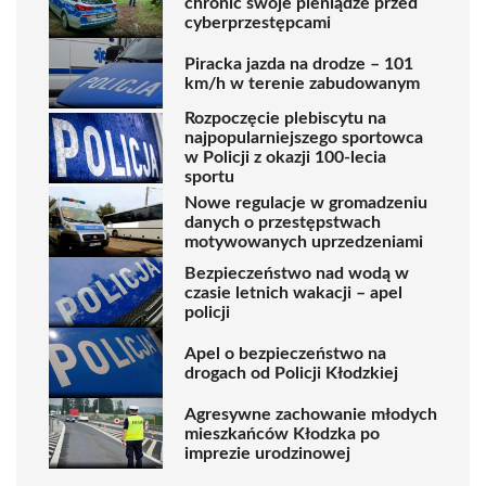
chronić swoje pieniądze przed
cyberprzestępcami
Piracka jazda na drodze – 101
km/h w terenie zabudowanym
Rozpoczęcie plebiscytu na
najpopularniejszego sportowca
w Policji z okazji 100-lecia
sportu
Nowe regulacje w gromadzeniu
danych o przestępstwach
motywowanych uprzedzeniami
Bezpieczeństwo nad wodą w
czasie letnich wakacji – apel
policji
Apel o bezpieczeństwo na
drogach od Policji Kłodzkiej
Agresywne zachowanie młodych
mieszkańców Kłodzka po
imprezie urodzinowej