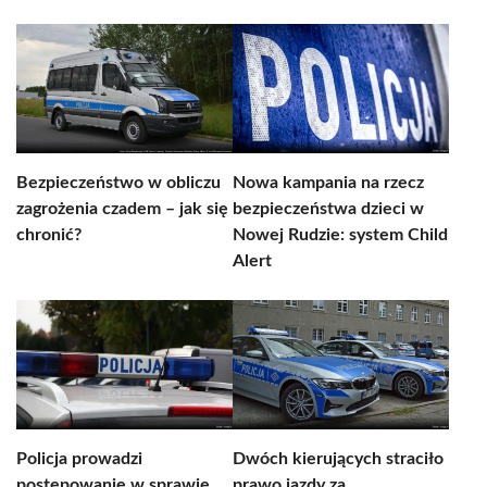
Bezpieczeństwo w obliczu
Nowa kampania na rzecz
zagrożenia czadem – jak się
bezpieczeństwa dzieci w
chronić?
Nowej Rudzie: system Child
Alert
Policja prowadzi
Dwóch kierujących straciło
postępowanie w sprawie
prawo jazdy za