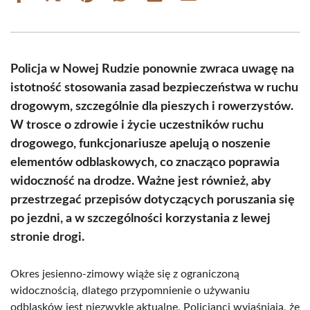
on
on
on
on
on
on
Facebook
X
Pinterest
WhatsApp
LinkedIn
Email
(Twitter)
Policja w Nowej Rudzie ponownie zwraca uwagę na
istotność stosowania zasad bezpieczeństwa w ruchu
drogowym, szczególnie dla pieszych i rowerzystów.
W trosce o zdrowie i życie uczestników ruchu
drogowego, funkcjonariusze apelują o noszenie
elementów odblaskowych, co znacząco poprawia
widoczność na drodze. Ważne jest również, aby
przestrzegać przepisów dotyczących poruszania się
po jezdni, a w szczególności korzystania z lewej
stronie drogi.
Okres jesienno-zimowy wiąże się z ograniczoną
widocznością, dlatego przypomnienie o używaniu
odblasków jest niezwykle aktualne. Policjanci wyjaśniają, że