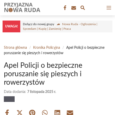
Przejdź
M
do
treści
Dołącz do nowej grupy
Nowa Ruda - Ogłoszenia |
UWAGA!
Sprzedam | Kupię | Zamienię | Praca
Strona główna
/
Kronika Policyjna
/
Apel Policji o bezpieczne
poruszanie się pieszych i rowerzystów
Apel Policji o bezpieczne
poruszanie się pieszych i
rowerzystów
Data dodania:
7 listopada 2025 r.
Share
Share
Share
Share
Share
Share