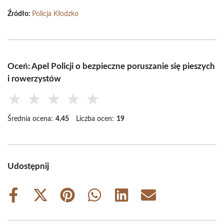
Źródło:
Policja Kłodzko
Oceń: Apel Policji o bezpieczne poruszanie się pieszych
i rowerzystów
★
★
★
★
★
Średnia ocena:
4.45
Liczba ocen:
19
Udostępnij
Share
Share
Share
Share
Share
Share
on
on
on
on
on
on
Facebook
X
Pinterest
WhatsApp
LinkedIn
Email
(Twitter)