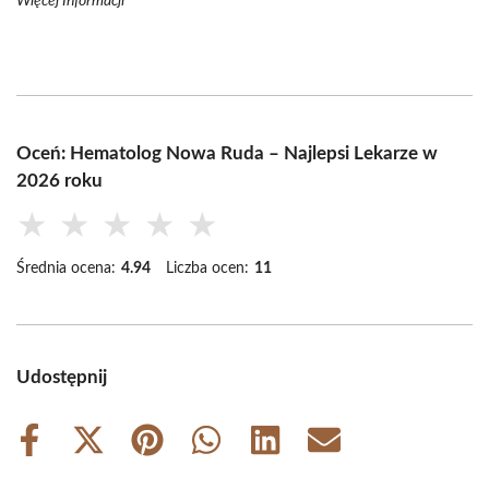
Więcej Informacji
Oceń: Hematolog Nowa Ruda – Najlepsi Lekarze w
2026 roku
★
★
★
★
★
Średnia ocena:
4.94
Liczba ocen:
11
Udostępnij
Share
Share
Share
Share
Share
Share
on
on
on
on
on
on
Facebook
X
Pinterest
WhatsApp
LinkedIn
Email