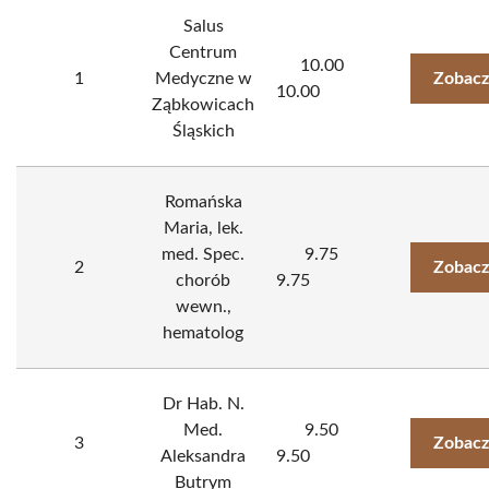
Salus
Centrum
10.00
1
Medyczne w
Zobacz
10.00
Ząbkowicach
Śląskich
Romańska
Maria, lek.
med. Spec.
9.75
2
Zobacz
chorób
9.75
wewn.,
hematolog
Dr Hab. N.
Med.
9.50
3
Zobacz
Aleksandra
9.50
Butrym