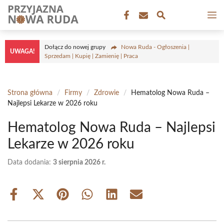
Przejdź
M
do
treści
Dołącz do nowej grupy
Nowa Ruda - Ogłoszenia |
UWAGA!
Sprzedam | Kupię | Zamienię | Praca
Strona główna
/
Firmy
/
Zdrowie
/
Hematolog Nowa Ruda –
Najlepsi Lekarze w 2026 roku
Hematolog Nowa Ruda – Najlepsi
Lekarze w 2026 roku
Data dodania:
3 sierpnia 2026 r.
Share
Share
Share
Share
Share
Share
on
on
on
on
on
on
Facebook
X
Pinterest
WhatsApp
LinkedIn
Email
(Twitter)